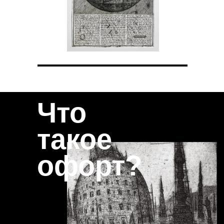
Что
такое
офорт?